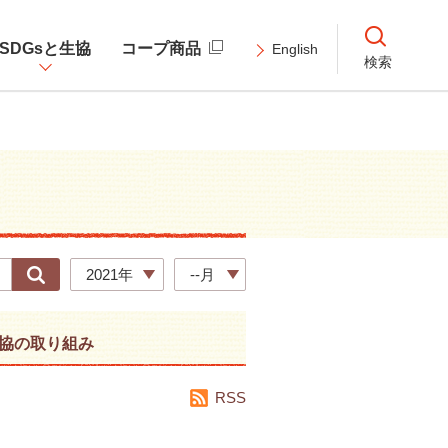
SDGsと生協
コープ商品
English
検索
2021年
--月
協の取り組み
RSS