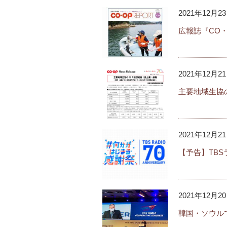
動
2021年12月2
し
ま
広報誌『CO・O
す
フ
ッ
2021年12月2
タ
ー
主要地域生協
情
報
へ
2021年12月2
移
動
【予告】TB
し
ま
す
2021年12月2
韓国・ソウル