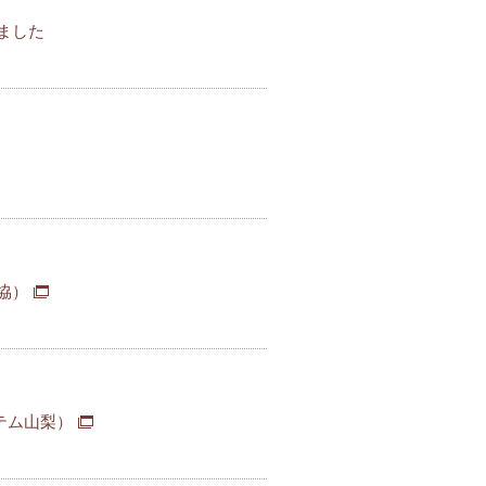
ました
協）
テム山梨）