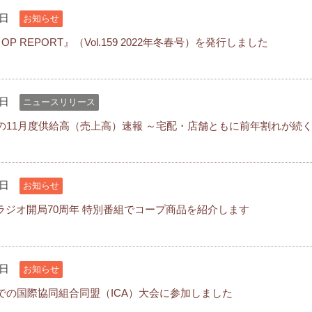
3日
お知らせ
P REPORT』（Vol.159 2022年冬春号）を発行しました
1日
ニュースリリース
の11月度供給高（売上高）速報 ～宅配・店舗ともに前年割れが続
1日
お知らせ
Sラジオ開局70周年 特別番組でコープ商品を紹介します
0日
お知らせ
での国際協同組合同盟（ICA）大会に参加しました