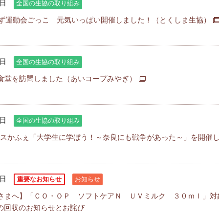
0日
全国の生協の取り組み
きっず運動会ごっこ 元気いっぱい開催しました！（とくしま生協）
0日
全国の生協の取り組み
食堂を訪問しました（あいコープみやぎ）
0日
全国の生協の取り組み
ピースかふぇ「大学生に学ぼう！～奈良にも戦争があった～」を開催
3日
重要なお知らせ
お知らせ
さまへ】「ＣＯ・ＯＰ ソフトケアＮ ＵＶミルク ３０ｍｌ」対
6A）の回収のお知らせとお詫び