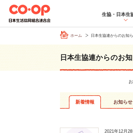
ペ
ー
生協・日本生
ジ
内
を
ホーム
日本生協連からのお知
移
動
す
日本生協連からのお知
る
た
め
お
の
リ
ン
新着情報
お知らせ
ク
で
す
サ
2021年12月2
イ