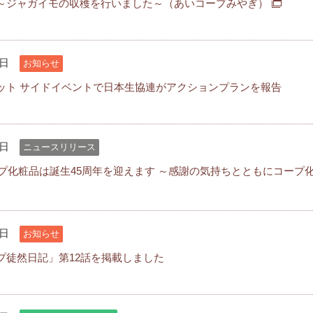
～ジャガイモの収穫を行いました～（あいコープみやぎ）
6日
お知らせ
ット サイドイベントで日本生協連がアクションプランを報告
5日
ニュースリリース
コープ化粧品は誕生45周年を迎えます ～感謝の気持ちとともにコー
0日
お知らせ
プ徒然日記」第12話を掲載しました