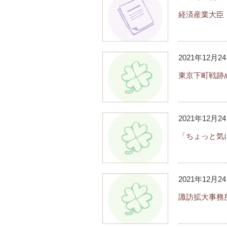
ト
経済産業大臣
内
主
要
2021年12月2
メ
ニ
東京下町戦跡
ュ
ー
へ
2021年12月2
移
動
「ちょっと気
し
ま
す
2021年12月2
本
文
諏訪拡大事務
へ
移