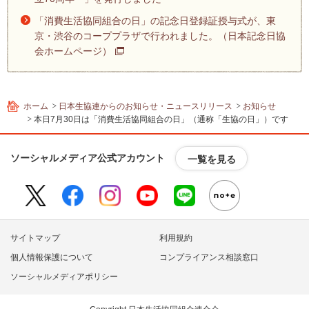
フ
「消費生活協同組合の日」の記念日登録証授与式が、東
ッ
京・渋谷のコーププラザで行われました。（日本記念日協
タ
会ホームページ）
ー
情
報
へ
ホーム
日本生協連からのお知らせ・ニュースリリース
お知らせ
移
本日7月30日は「消費生活協同組合の日」（通称「生協の日」）です
動
し
ソーシャルメディア公式アカウント
一覧を見る
ま
す
サイトマップ
利用規約
個人情報保護について
コンプライアンス相談窓口
ソーシャルメディアポリシー