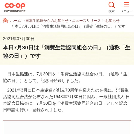
ペ
ー
検索
メニュー
ジ
ホーム
日本生協連からのお知らせ・ニュースリリース
お知らせ
内
本日7月30日は「消費生活協同組合の日」（通称「生協の日」）です
を
移
2021年07月30日
動
本日7月30日は「消費生活協同組合の日」（通称「生
す
協の日」）です
る
た
め
日本生協連は、7月30日を「消費生活協同組合の日」（通称「生
の
協の日」）として、記念日登録しました。
リ
ン
2021年3月に日本生協連が創立70周年を迎えたのを機に、消費生
ク
活協同組合法が公布された1948年7月30日に因み、一般社団法人 日
で
本記念日協会に、7月30日を「消費生活協同組合の日」として記念
す
日申請を行い、登録されました。
サ
イ
ト