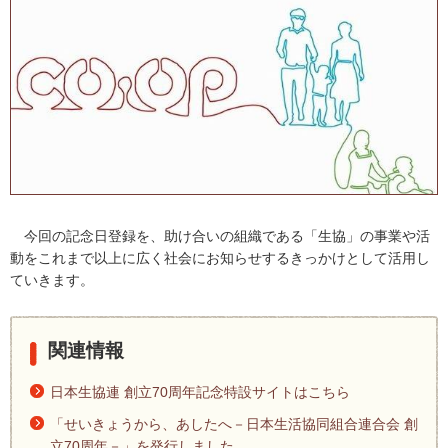
内
主
要
メ
ニ
ュ
ー
へ
移
動
し
今回の記念日登録を、助け合いの組織である「生協」の事業や活
ま
動をこれまで以上に広く社会にお知らせするきっかけとして活用し
す
ていきます。
本
文
へ
関連情報
移
動
日本生協連 創立70周年記念特設サイトはこちら
し
ま
「せいきょうから、あしたへ－日本生活協同組合連合会 創
す
立70周年－」を発行しました