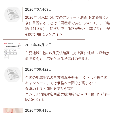
フ
2026年07月09日
ッ
タ
2026年 お米についてのアンケート調査 お米を買うと
ー
きに重視することは「国産米である（84.9％）」「銘
情
柄（41.3％）」に次いで「価格が安い（36.7％）」が
報
初めて3位にランクイン
へ
移
2026年06月23日
動
主要地域生協の5月度供給高（売上高）速報 ～店舗は
し
前年超えも、宅配と総供給高は前年割れ～
ま
す
2026年06月22日
全国の地域生協の事業概況を発表 「くらし応援全国
キャンペーン」では価格への関心が高まる中、
食卓の主役・節約必需品が牽引
エシカル消費対応商品の総供給高が2,844億円*（前年
比104％）に
2026年06月18日