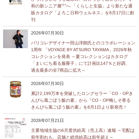
内
※
和の新シニア層
"へ 「くらしと生協」より新たな通
主
販カタログ「よろこ日和ウェルネス」を8月17日に創
要
刊
メ
ニ
2026年07月30日
ュ
ー
パリコレデザイナー田山淳朗氏とのコラボレーション
へ
1周年 「VOYAGE BY ATSURO TAYAMA」2026年秋
移
コレクションを発表 ～夏コレクションはカタログ
動
「まいにち着る服冊子」にて計画比147％と好調、
し
過去最多の全7商品に拡大～
ま
す
2026年07月30日
本
累計2,199万本を突破したロングセラー「CO・OPき
文
んぴら風ごぼう飯の素」から『CO・OP梅しそ香る
へ
きんぴら風ごぼう飯の素』を8月1日より新発売！
移
動
2026年07月21日
し
主要地域生協の6月度供給高（売上高）速報 ～宅配は
ま
前年割れも、店舗と総供給高は前年超え～
す