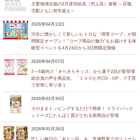
主要地域生協の3月度供給高（売上高）速報 ～店舗、
宅配ともに前年超え～
2026年04月13日
渋谷に懐かしくて新しいレトロな「喫茶コープ」が期
間限定オープン！ “コープ商品の魅力”をお届けする体
験型イベントを4月24日から3日間限定開催
2026年04月07日
3～6歳向け「きらきらキッズ」から菓子2品が新登場
組合員の声を商品化、「１００か月CO・OP」で子育
て世帯に寄り添う
2026年03月30日
そのままトッピングするだけで簡単！ ドライパック
シリーズにたんぱく質がとれる新商品が登場
2026年03月26日
忙しい毎日の「あと一品」を、常備野菜でボリューム