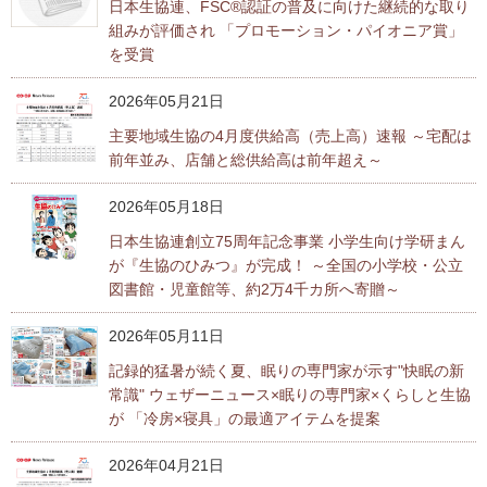
日本生協連、FSC®認証の普及に向けた継続的な取り
組みが評価され 「プロモーション・パイオニア賞」
を受賞
2026年05月21日
主要地域生協の4月度供給高（売上高）速報 ～宅配は
前年並み、店舗と総供給高は前年超え～
2026年05月18日
日本生協連創立75周年記念事業 小学生向け学研まん
が『生協のひみつ』が完成！ ～全国の小学校・公立
図書館・児童館等、約2万4千カ所へ寄贈～
2026年05月11日
記録的猛暑が続く夏、眠りの専門家が示す"快眠の新
常識" ウェザーニュース×眠りの専門家×くらしと生協
が 「冷房×寝具」の最適アイテムを提案
2026年04月21日