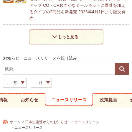
アップ CO・OPおさかなミールキットに野菜を加え
るタイプの2商品を新発売 2026年4月1日より順次発
売
もっと見る
お知らせ・ニュースリリースを絞り込み
----年
--月
情報
お知らせ
ニュースリリース
政策提言
ホーム
日本生協連からのお知らせ・ニュースリリース
ニュースリリース