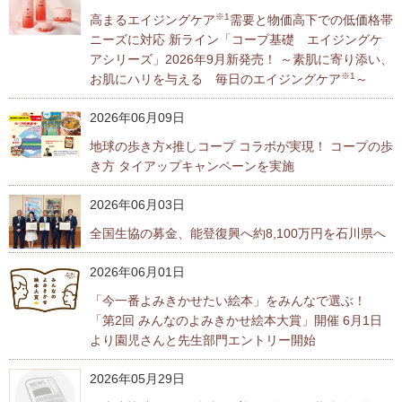
※1
高まるエイジングケア
需要と物価高下での低価格帯
ニーズに対応 新ライン「コープ基礎 エイジングケ
アシリーズ」2026年9月新発売！ ～素肌に寄り添い、
※1
お肌にハリを与える 毎日のエイジングケア
～
2026年06月09日
地球の歩き方×推しコープ コラボが実現！ コープの歩
き方 タイアップキャンペーンを実施
2026年06月03日
全国生協の募金、能登復興へ約8,100万円を石川県へ
2026年06月01日
「今一番よみきかせたい絵本」をみんなで選ぶ！
「第2回 みんなのよみきかせ絵本大賞」開催 6月1日
より園児さんと先生部門エントリー開始
2026年05月29日