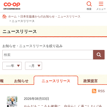
ペ
ー
検索
メニュー
ジ
ホーム
日本生協連からのお知らせ・ニュースリリース
内
ニュースリリース
を
移
ニュースリリース
動
す
る
お知らせ・ニュースリリースを絞り込み
た
め
の
リ
----年
--月
ン
ク
報
お知らせ
ニュースリリース
政策提言
で
す
RSS
サ
イ
2026年08月03日
ト
からだもこころも健康に、自分らしく過ごしたい"令