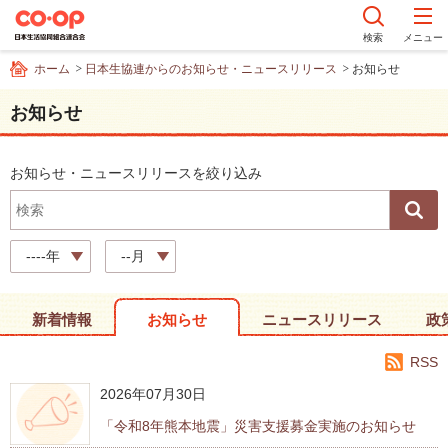
ペ
ー
検索
メニュー
ジ
ホーム
日本生協連からのお知らせ・ニュースリリース
お知らせ
内
を
お知らせ
移
動
す
お知らせ・ニュースリリースを絞り込み
る
た
め
の
----年
--月
リ
ン
ク
新着情報
お知らせ
ニュースリリース
政
で
RSS
す
サ
2026年07月30日
イ
「令和8年熊本地震」災害支援募金実施のお知らせ
ト