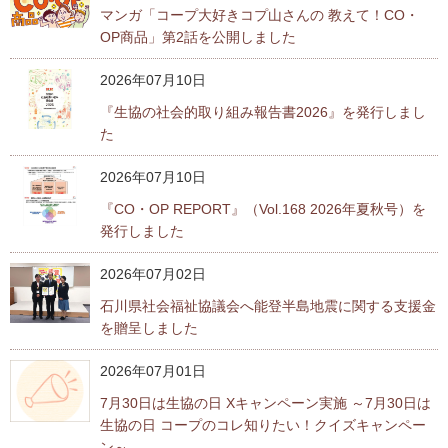
マンガ「コープ大好きコプ山さんの 教えて！CO・
フ
OP商品」第2話を公開しました
ッ
タ
2026年07月10日
ー
情
『生協の社会的取り組み報告書2026』を発行しまし
報
た
へ
移
2026年07月10日
動
『CO・OP REPORT』（Vol.168 2026年夏秋号）を
し
発行しました
ま
す
2026年07月02日
石川県社会福祉協議会へ能登半島地震に関する支援金
を贈呈しました
2026年07月01日
7月30日は生協の日 Xキャンペーン実施 ～7月30日は
生協の日 コープのコレ知りたい！クイズキャンペー
ン～