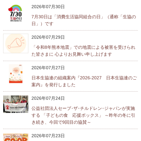
内
2026年07月30日
主
要
7月30日は「消費生活協同組合の日」（通称「生協の
メ
日」）です
ニ
ュ
2026年07月29日
ー
「令和8年熊本地震」での地震による被害を受けられ
へ
た皆さまに 心よりお見舞い申し上げます
移
動
2026年07月27日
し
ま
日本生協連の組織案内『2026-2027 日本生協連のご
す
案内』を発行しました
本
文
2026年07月24日
へ
公益社団法人セーブ･ザ･チルドレン･ジャパンが実施
移
する 「子どもの食 応援ボックス」 ～昨年の冬に引
動
き続き、今回で9回目の協賛～
し
ま
2026年07月23日
す