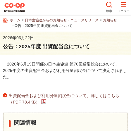
ペ
ー
検索
メニュー
ジ
ホーム
日本生協連からのお知らせ・ニュースリリース
お知らせ
内
公告：2025年度 出資配当金について
を
移
2026年06月22日
動
公告：2025年度 出資配当金について
す
る
た
2026年6月19日開催の日本生協連 第76回通常総会において、
め
2025年度の出資配当金および利用分量割戻金について決定されまし
の
た。
リ
ン
ク
出資配当金および利用分量割戻金について、詳しくはこちら
で
（PDF 78.4KB）
す
サ
イ
関連情報
ト