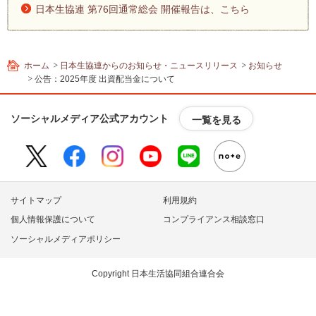
内
日本生協連 第76回通常総会 開催報告は、こちら
主
要
メ
ニ
ホーム
日本生協連からのお知らせ・ニュースリリース
お知らせ
ュ
公告：2025年度 出資配当金について
ー
へ
ソーシャルメディア公式アカウント
一覧を見る
移
動
し
ま
す
サイトマップ
利用規約
本
文
個人情報保護について
コンプライアンス相談窓口
へ
ソーシャルメディアポリシー
移
動
Copyright 日本生活協同組合連合会
し
ま
す