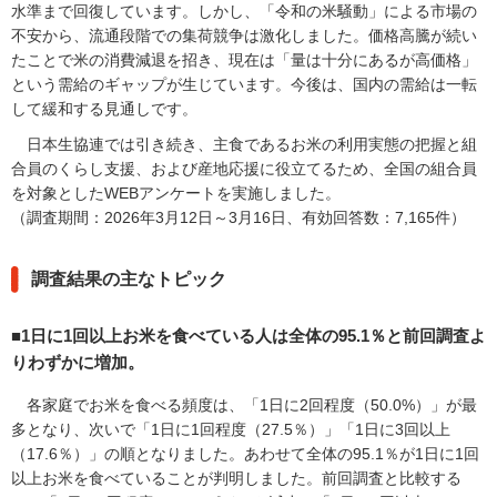
内
水準まで回復しています。しかし、「令和の米騒動」による市場の
主
不安から、流通段階での集荷競争は激化しました。価格高騰が続い
要
たことで米の消費減退を招き、現在は「量は十分にあるが高価格」
メ
という需給のギャップが生じています。今後は、国内の需給は一転
ニ
して緩和する見通しです。
ュ
日本生協連では引き続き、主食であるお米の利用実態の把握と組
ー
合員のくらし支援、および産地応援に役立てるため、全国の組合員
へ
を対象としたWEBアンケートを実施しました。
移
（調査期間：2026年3月12日～3月16日、有効回答数：7,165件）
動
し
ま
調査結果の主なトピック
す
本
■1日に1回以上お米を食べている人は全体の95.1％と前回調査よ
文
りわずかに増加。
へ
移
各家庭でお米を食べる頻度は、「1日に2回程度（50.0%）」が最
動
多となり、次いで「1日に1回程度（27.5％）」「1日に3回以上
し
（17.6％）」の順となりました。あわせて全体の95.1％が1日に1回
ま
以上お米を食べていることが判明しました。前回調査と比較する
す