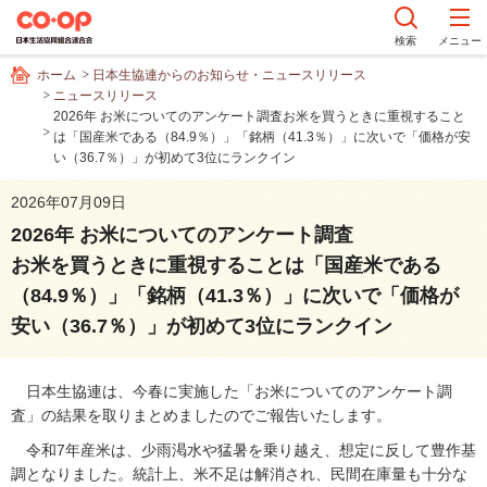
ペ
ー
検索
メニュー
ジ
ホーム
日本生協連からのお知らせ・ニュースリリース
内
ニュースリリース
を
2026年 お米についてのアンケート調査お米を買うときに重視すること
移
は「国産米である（84.9％）」「銘柄（41.3％）」に次いで「価格が安
動
い（36.7％）」が初めて3位にランクイン
す
2026年07月09日
る
た
2026年 お米についてのアンケート調査
め
お米を買うときに重視することは「国産米である
の
（84.9％）」「銘柄（41.3％）」に次いで「価格が
リ
ン
安い（36.7％）」が初めて3位にランクイン
ク
で
日本生協連は、今春に実施した「お米についてのアンケート調
す
査」の結果を取りまとめましたのでご報告いたします。
サ
イ
令和7年産米は、少雨渇水や猛暑を乗り越え、想定に反して豊作基
ト
調となりました。統計上、米不足は解消され、民間在庫量も十分な