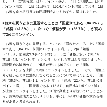
と、「1日に2回程度」は1.0ポイント減少、「1日に3回以上」は0.8
フ
ポイント増加、「1日に1回程度」は0.6ポイント増加しており、1日
ッ
にお米を食べる頻度は前回調査時よりもわずかに増加しました。
タ
ー
■お米を買うときに重視することは「国産米である（84.9％）」
情
「銘柄（41.3％）」に次いで「価格が安い（36.7％）」が初め
報
て3位にランクイン。
へ
移
お米を買うときに重視することについて尋ねたところ、1位「国産
動
米である（84.9％、前回比1.5ポイント増）」、2位「銘柄
し
（41.3％、前回比3.3ポイント増）」、3位「価格が安い（36.7％、
ま
前回比4.9ポイント増）」となり、いずれも前回より増加しました。
す
調査開始以降初めて、「価格が安い（36.7％）」が「産地
（33.7％）」を上回って3位にランクインしました。一方で、価格上
昇が続いたときに重視しなくなることについて尋ねたところ、「銘
柄（35.3％、前回比1.1ポイント増）」「産地（22.4％、前回比0.5
ポイント増）」「国産米である（18.8％、前回比3.1ポイント減）」
が上位にランクインしました。米価の高止まりが続いていることか
ら、銘柄や産地のこだわりよりも、手にとりやすい価格を求める傾
向があると考えられます。