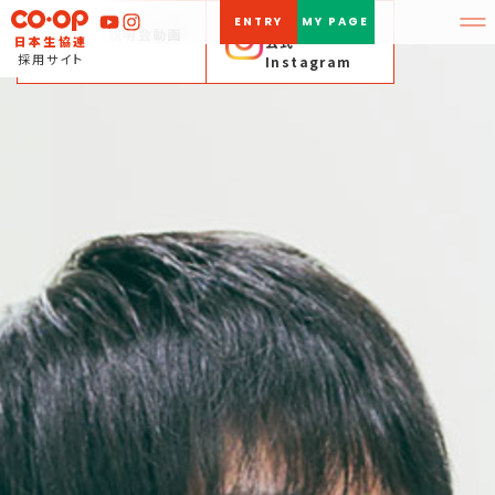
NU
日本生協連採用
ENTRY
MY PAGE
企業説明会動画
公式
日本生協連
企
日
採用サイト
Instagram
業
本
説
生
明
協
会
連
動
採
画
用
公
式
Instagram