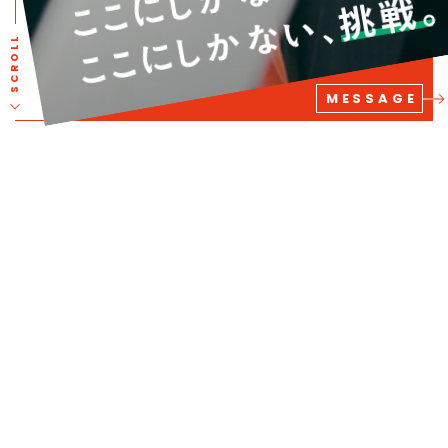
ここにしかない、
挑戦。
ここにしかない、
SCROLL
MESSAGE
PICKUP CONTENTS
日本生協連の使命
3分でわかる「生協」と
「日本生協連」