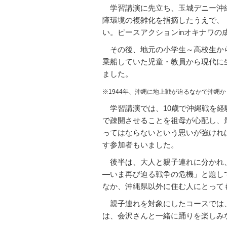
学習講演に先立ち、玉城デニー沖縄
ト
障環境の複雑化を指摘したうえで、
内
い。ピースアクション
in
オキナワの
主
要
その後、地元の小学生～高校生か
メ
乗船していた児童・教員から現代に
ニ
ました。
ュ
※1944年、沖縄に地上戦が迫るなかで沖
ー
へ
学習講演では、
10
歳で沖縄戦を経
移
で疎開させることを祖母が心配し、
動
ってはならないという思いが強けれ
し
す参加者もいました。
ま
後半は、大人と親子連れに分かれ、
す
―いま再び迫る戦争の危機」と題し
本
なか、沖縄県以外に住む人にとって
文
親子連れを対象にしたコースでは、
へ
は、会沢さんと一緒に踊りを楽しみ
移