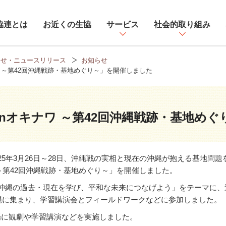
協連とは
お近くの生協
サービス
社会的取り組み
らせ・ニュースリリース
お知らせ
ワ ～第42回沖縄戦跡・基地めぐり～」を開催しました
nオキナワ ～第42回沖縄戦跡・基地め
25
年
3
月
26
日～
28
日、沖縄戦の実相と現在の沖縄が抱える基地問題
～第
42
回沖縄戦跡・基地めぐり～」を開催しました。
沖縄の過去・現在を学び、平和な未来につなげよう」をテーマに、
縄に集まり、学習講演会とフィールドワークなどに参加しました。
場に観劇や学習講演などを実施しました。