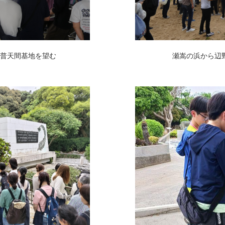
普天間基地を望む
瀬嵩の浜から辺