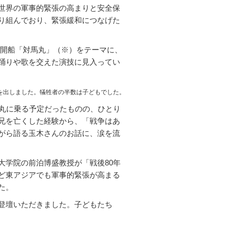
世界の軍事的緊張の高まりと安全保
り組んでおり、緊張緩和につなげた
開船「対馬丸」（※）をテーマに、
踊りや歌を交えた演技に見入ってい
を出しました。犠牲者の半数は子どもでした。
丸に乗る予定だったものの、ひとり
兄を亡くした経験から、「戦争はあ
がら語る玉木さんのお話に、涙を流
大学院の前泊博盛教授が「戦後
80
年
ど東アジアでも軍事的緊張が高まる
た。
登壇いただきました。子どもたち