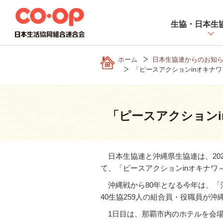
ペ
ー
生協・日本生
ジ
内
を
ホーム
日本生協連からのお知
移
「ピースアクションinオキナ
動
す
る
た
「ピースアクションi
め
の
リ
日本生協連と沖縄県生協連は、
20
ン
て、「ピースアクション
in
オキナワ
ク
で
沖縄戦から
80
年となる今年は、「
す
40生協259人
の組合員・役職員が沖
サ
1
日目は、那覇市内のホテルを会
イ