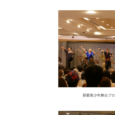
動
し
ま
す
フ
ッ
タ
ー
情
報
へ
移
動
し
ま
す
那覇青少年舞台プロ