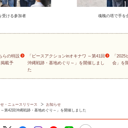
を受ける参加者
魂魄の塔で手を
ちらの特設
「ピースアクションinオキナワ ～第41回
「202
に掲載予
沖縄戦跡・基地めぐり～」を開催しまし
会」を
た
らせ・ニュースリリース
お知らせ
ワ ～第42回沖縄戦跡・基地めぐり～」を開催しました