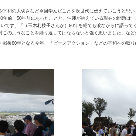
平和の大切さなど今回学んだことを次世代に伝えていこうと思い
80年前、50年前にあったことと、沖縄が抱えている現在の問題は
たいです」「（玉木利枝子さんが）80年を経ても涙ながらに語って
対このようなことを繰り返してはならないと強く思いました」など
・戦後
80
年となる今年、「ピースアクション」などの平和への取り