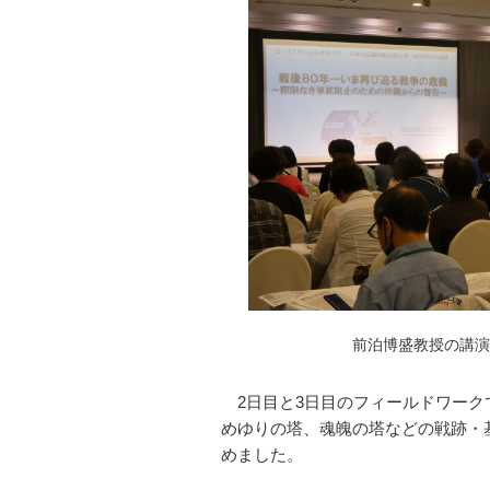
前泊博盛教授の講演
2
日目と
3
日目のフィールドワーク
めゆりの塔、魂魄の塔などの戦跡・
めました。