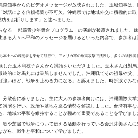
県知事からのビデオメッセージが放映されました。玉城知事は、
「対話による信頼構築が不可欠。沖縄県では地域外交に積極的に取
成功をお祈りします」と述べました。
らなる
「那覇青少年舞台プログラム」の演劇が披露されました。疎
生きる人々へ平和のメッセージを届けるといった内容で、参加者は
縄から本土への疎開者を乗せて航行中、アメリカ軍の魚雷攻撃で沈没し、多くの犠牲者
験した玉木利枝子さんから講話をいただきました。玉木さんは対馬
最終的に対馬丸には乗船しませんでした。沖縄戦でその祖母や父、
ば強いほど、戦争を止める力になる」と訴えました。時折涙ぐみな
分散会に移りました。主に大人の参加者向けには、沖縄国際大学
て講演を行い、政治や基地を巡る情勢を解説しました。台湾有事な
も、地域の平和を維持することが極めて重要であることを学びまし
歌や芝居で戦争について伝える活動を行っている会沢芽美さんに
ながら、戦争と平和について学びました。