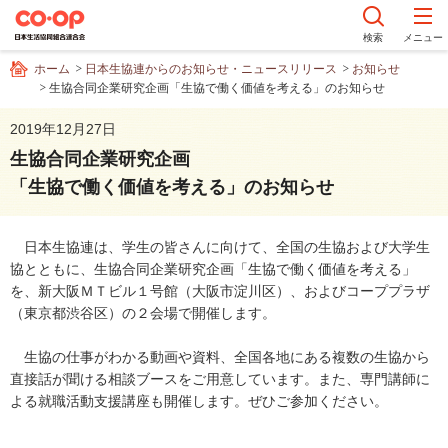
ペ
ー
検索
メニュー
ジ
ホーム
日本生協連からのお知らせ・ニュースリリース
お知らせ
内
生協合同企業研究企画「生協で働く価値を考える」のお知らせ
を
移
2019年12月27日
動
生協合同企業研究企画
す
「生協で働く価値を考える」のお知らせ
る
た
め
日本生協連は、学生の皆さんに向けて、全国の生協および大学生
の
協とともに、生協合同企業研究企画「生協で働く価値を考える」
リ
を、新大阪ＭＴビル１号館（大阪市淀川区）、およびコーププラザ
ン
（東京都渋谷区）の２会場で開催します。
ク
で
生協の仕事がわかる動画や資料、全国各地にある複数の生協から
す
直接話が聞ける相談ブースをご用意しています。また、専門講師に
サ
よる就職活動支援講座も開催します。ぜひご参加ください。
イ
ト