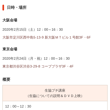
内
主
日時・場所
要
メ
大阪会場
ニ
ュ
2020年2月15日（土）12：00～16：30
ー
大阪市淀川区西中島5-13-9 新大阪ＭＴビル１号館3F・6F
へ
移
東京会場
動
し
2020年2月24日（月・祝）12：00～16：30
ま
す
東京都渋谷区渋谷3-29-8 コーププラザ3F・4F
本
文
概要
へ
移
生協プチ講座
動
（生協についての説明＆ＤＶＤ上映）
し
ま
12：00～12：30
す