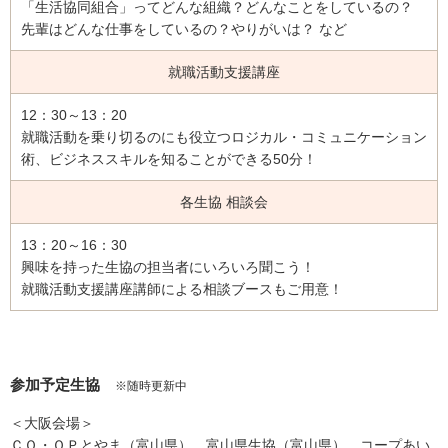
「生活協同組合」ってどんな組織？どんなことをしているの？
フ
先輩はどんな仕事をしているの？やりがいは？ など
ッ
タ
就職活動支援講座
ー
情
12：30～13：20
報
就職活動を乗り切るのにも役立つロジカル・コミュニケーション
へ
術、ビジネススキルを知ることができる50分！
移
動
各生協 相談会
し
ま
13：20～16：30
す
興味を持った生協の担当者にいろいろ聞こう！
就職活動支援講座講師による相談ブースもご用意！
参加予定生協
※随時更新中
＜大阪会場＞
ＣＯ・ＯＰとやま（富山県）、富山県生協（富山県）、コープあい