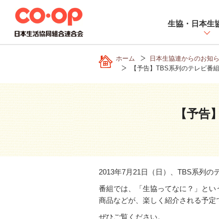
ペ
ー
生協・日本生
ジ
内
を
ホーム
日本生協連からのお知
移
【予告】TBS系列のテレビ番
動
す
る
た
【予告】
め
の
リ
ン
ク
2013年7月21日（日）、TBS
で
番組では、「生協ってなに？」とい
す
商品などが、楽しく紹介される予定
サ
イ
ぜひご覧ください。