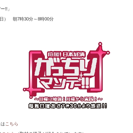
ー!!」
（日） 朝7時30分～8時00分
トは
こちら