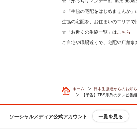
☆「がっちりマンデー!!」face book
動
し
☆「生協の宅配をはじめませんか」
ま
生協の宅配を、お住まいのエリアで
す
フ
☆「お近くの生協一覧」は
こちら
ッ
ご自宅や職場近くで、宅配や店舗事
タ
ー
情
報
へ
移
動
ホーム
日本生協連からのお知
【予告】TBS系列のテレビ番
し
ま
す
一覧を見る
ソーシャルメディア公式アカウント