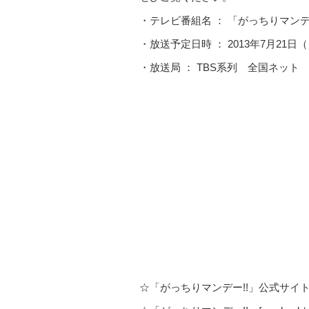
ト
・テレビ番組名 ： 「がっちりマンデ
内
・放送予定日時 ： 2013年7月21日
主
要
・放送局 ： TBS系列 全国ネット
メ
ニ
ュ
ー
へ
移
動
し
ま
す
本
文
へ
☆「がっちりマンデー!!」公式サイ
移