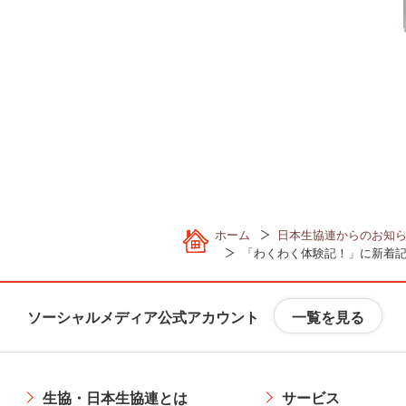
動
し
ま
す
フ
ッ
タ
ー
情
報
へ
ホーム
日本生協連からのお知
移
「わくわく体験記！」に新着記
動
し
ま
一覧を見る
ソーシャルメディア公式アカウント
す
生協・日本生協連とは
サービス