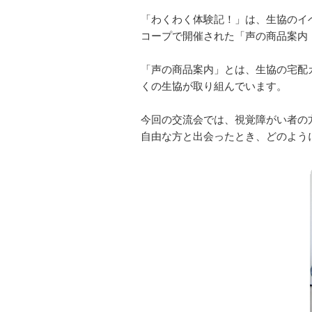
ト
「わくわく体験記！」は、生協のイ
内
コープで開催された「声の商品案内
主
要
「声の商品案内」とは、生協の宅配
メ
くの生協が取り組んでいます。
ニ
ュ
今回の交流会では、視覚障がい者の
ー
自由な方と出会ったとき、どのよう
へ
移
動
し
ま
す
本
文
へ
移