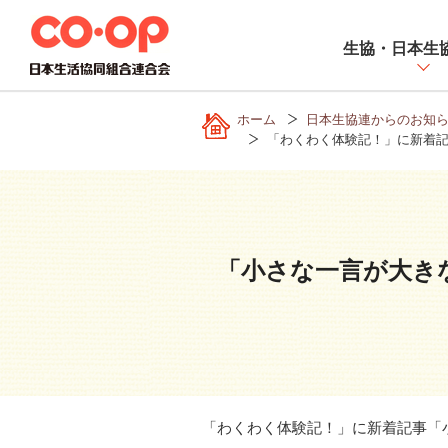
ペ
ー
生協・日本生
ジ
内
を
ホーム
日本生協連からのお知
移
「わくわく体験記！」に新着記
動
す
る
た
め
「小さな一言が大き
の
リ
ン
ク
で
す
サ
「わくわく体験記！」に新着記事「
イ