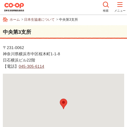
ペ
ー
検索
メニュー
ジ
ホーム
日本生協連について
中央第3支所
内
を
中央第3支所
移
動
す
〒231-0062
る
神奈川県横浜市中区桜木町1-1-8
た
日石横浜ビル22階
め
【電話】
045-305-6114
の
リ
ン
ク
で
す
サ
イ
ト