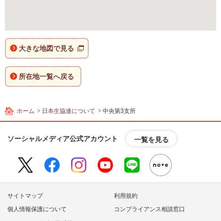
内
主
要
メ
ニ
大きな地図で見る
ュ
ー
所在地一覧へ戻る
へ
移
動
し
ホーム
日本生協連について
中央第3支所
ま
す
ソーシャルメディア公式アカウント
一覧を見る
本
文
へ
移
動
サイトマップ
利用規約
し
ま
個人情報保護について
コンプライアンス相談窓口
す