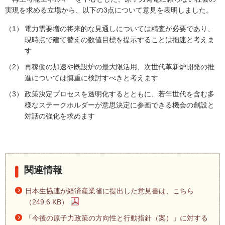
内
実現を求める立場から、以下の3点について意見を表明しました。
主
要
電力需要増の将来的な見通しについては精査が必要であり、
メ
現時点で建て替えの数値目標を提示することは拙速と考えま
ニ
す
ュ
再稼働の加速や既設炉の最大限活用、次世代革新炉開発の推
ー
進については慎重に検討すべきと考えます
へ
移
政策決定プロセスを透明化するとともに、若年世代を含む多
動
様なステークホルダーが意思決定に参画できる機会の創設と
し
対話の強化を求めます
ま
す
本
文
へ
関連情報
移
動
日本生協連が経済産業省に提出した意見書は、こちら
し
（249.6 KB）
ま
「今後の原子力政策の方向性と行動指針（案）」に対する
す