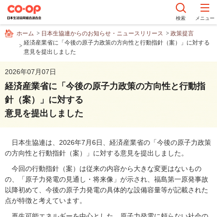
ペ
ー
検索
メニュー
ジ
ホーム
日本生協連からのお知らせ・ニュースリリース
政策提言
内
経済産業省に「今後の原子力政策の方向性と行動指針（案）」に対する
を
意見を提出しました
移
動
2026年07月07日
す
経済産業省に「今後の原子力政策の方向性と行動指
る
針（案）」に対する
た
め
意見を提出しました
の
リ
日本生協連は、2026年7月6日、経済産業省の「今後の原子力政策
ン
の方向性と行動指針（案）」に対する意見を提出しました。
ク
で
今回の行動指針（案）は従来の内容から大きな変更はないもの
す
の、「原子力発電の見通し・将来像」が示され、福島第一原発事故
サ
以降初めて、今後の原子力発電の具体的な設備容量等が記載された
イ
点が特徴と考えています。
ト
再生可能エネルギーを中心とした、原子力発電に頼らない社会の