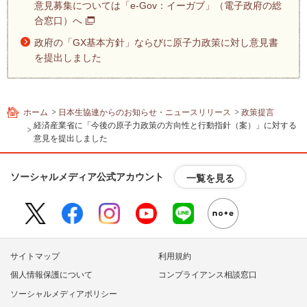
意見募集については「e-Gov：イーガブ」（電子政府の総
フ
合窓口）へ
ッ
タ
政府の「GX基本方針」ならびに原子力政策に対し意見書
ー
を提出しました
情
報
へ
ホーム
日本生協連からのお知らせ・ニュースリリース
政策提言
移
経済産業省に「今後の原子力政策の方向性と行動指針（案）」に対する
動
意見を提出しました
し
ま
ソーシャルメディア公式アカウント
す
一覧を見る
サイトマップ
利用規約
個人情報保護について
コンプライアンス相談窓口
ソーシャルメディアポリシー