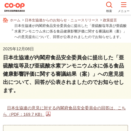
ペ
ー
検索
メニュー
ジ
ホーム
日本生協連からのお知らせ・ニュースリリース
政策提言
内
日本生協連が内閣府食品安全委員会に提出した「亜硫酸塩等及び亜硫酸
を
水素アンモニウム水に係る食品健康影響評価に関する審議結果（案）」
移
への意見提出について、回答が公表されましたのでお知らせします。
動
す
2025年12月08日
る
日本生協連が内閣府食品安全委員会に提出した「亜
た
硫酸塩等及び亜硫酸水素アンモニウム水に係る食品
め
健康影響評価に関する審議結果（案）」への意見提
の
リ
出について、回答が公表されましたのでお知らせし
ン
ます。
ク
で
す
日本生協連の意見に対する内閣府食品安全委員会の回答は、こち
サ
ら（PDF：169.7 KB）
イ
ト