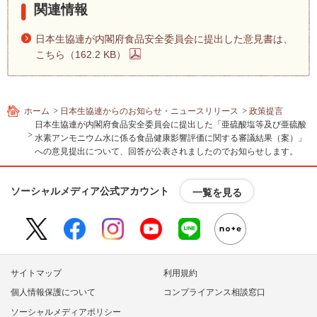
内
関連情報
主
要
日本生協連が内閣府食品安全委員会に提出した意見書は、
メ
こちら（162.2 KB）
ニ
ュ
ー
へ
ホーム
日本生協連からのお知らせ・ニュースリリース
政策提言
日本生協連が内閣府食品安全委員会に提出した「亜硫酸塩等及び亜硫酸
移
水素アンモニウム水に係る食品健康影響評価に関する審議結果（案）」
動
への意見提出について、回答が公表されましたのでお知らせします。
し
ま
す
ソーシャルメディア公式アカウント
一覧を見る
本
文
へ
移
動
サイトマップ
利用規約
し
個人情報保護について
コンプライアンス相談窓口
ま
ソーシャルメディアポリシー
す