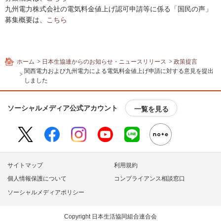
フ
九州電力株式会社の電気料金値上げ認可申請等に係る「国民の声」
ッ
募集概要は、
こちら
タ
ー
情
ホーム
日本生協連からのお知らせ・ニュースリリース
政策提言
報
関西電力および九州電力による電気料金値上げ申請に対する意見を提出
へ
しました
移
動
し
ソーシャルメディア公式アカウント
一覧を見る
ま
す
サイトマップ
利用規約
個人情報保護について
コンプライアンス相談窓口
ソーシャルメディアポリシー
Copyright 日本生活協同組合連合会