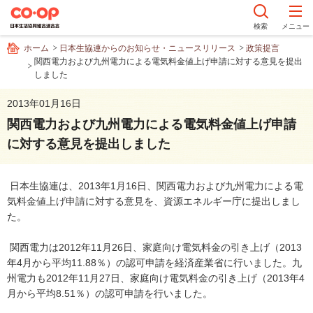
ペ
ー
検索
メニュー
ジ
ホーム
日本生協連からのお知らせ・ニュースリリース
政策提言
内
関西電力および九州電力による電気料金値上げ申請に対する意見を提出
を
しました
移
動
2013年01月16日
す
関西電力および九州電力による電気料金値上げ申請
る
に対する意見を提出しました
た
め
の
日本生協連は、2013年1月16日、関西電力および九州電力による電
リ
気料金値上げ申請に対する意見を、資源エネルギー庁に提出しまし
ン
た。
ク
で
関西電力は2012年11月26日、家庭向け電気料金の引き上げ（2013
す
年4月から平均11.88％）の認可申請を経済産業省に行いました。九
サ
州電力も2012年11月27日、家庭向け電気料金の引き上げ（2013年4
イ
月から平均8.51％）の認可申請を行いました。
ト