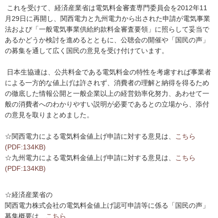
内
これを受けて、経済産業省は電気料金審査専門委員会を2012年11
主
月29日に再開し、関西電力と九州電力から出された申請が電気事業
要
法および「一般電気事業供給約款料金審査要領」に照らして妥当で
メ
あるかどうか検討を進めるとともに、公聴会の開催や「国民の声」
ニ
の募集を通して広く国民の意見を受け付けています。
ュ
ー
日本生協連は、公共料金である電気料金の特性を考慮すれば事業者
へ
による一方的な値上げは許されず、消費者の理解と納得を得るため
移
の徹底した情報公開と一般企業以上の経営効率化努力、あわせて一
動
般の消費者へのわかりやすい説明が必要であるとの立場から、添付
し
の意見を取りまとめました。
ま
す
☆関西電力による電気料金値上げ申請に対する意見は、
こちら
本
(PDF:134KB)
文
☆九州電力による電気料金値上げ申請に対する意見は、
こちら
へ
(PDF:134KB)
移
動
し
☆経済産業省の
ま
関西電力株式会社の電気料金値上げ認可申請等に係る「国民の声」
す
募集概要は、
こちら