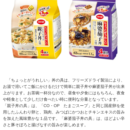
内
主
要
メ
ニ
ュ
ー
へ
移
動
し
ま
す
「ちょっとがうれしい」丼の具は、フリーズドライ製法により、
本
お湯で溶いてご飯にかけるだけで簡単に親子丼や麻婆茄子丼が出来
文
上がります。お茶碗一杯分なので、昼食や夕食にはもちろん、夜食
へ
や軽食として少しだけ食べたい時に便利な分量となっています。
移
「親子丼の具」は、「CO・OP たまごスープ」と同じ国産卵を使
動
用したふんわり卵と、鶏肉、みつばにかつおとチキンエキスの旨み
し
を加えた風味豊かな１品です。「麻婆茄子丼の具」は、ほどよい辛
ま
さと豚そぼろと揚げなすの旨みが楽しめます。
す