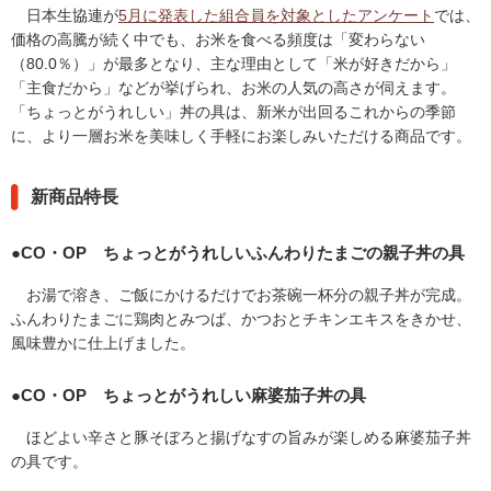
日本生協連が
5月に発表した組合員を対象としたアンケート
では、
フ
価格の高騰が続く中でも、お米を食べる頻度は「変わらない
ッ
（80.0％）」が最多となり、主な理由として「米が好きだから」
タ
「主食だから」などが挙げられ、お米の人気の高さが伺えます。
ー
「ちょっとがうれしい」丼の具は、新米が出回るこれからの季節
情
に、より一層お米を美味しく手軽にお楽しみいただける商品です。
報
へ
移
新商品特長
動
し
●CO・OP ちょっとがうれしいふんわりたまごの親子丼の具
ま
す
お湯で溶き、ご飯にかけるだけでお茶碗一杯分の親子丼が完成。
ふんわりたまごに鶏肉とみつば、かつおとチキンエキスをきかせ、
風味豊かに仕上げました。
●CO・OP ちょっとがうれしい麻婆茄子丼の具
ほどよい辛さと豚そぼろと揚げなすの旨みが楽しめる麻婆茄子丼
の具です。