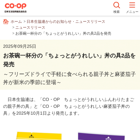
ペ
ー
検索
メニュー
ジ
ホーム
日本生協連からのお知らせ・ニュースリリース
内
ニュースリリース
を
お茶碗一杯分の「ちょっとがうれしい」丼の具2品を発売
移
動
2025年09月25日
す
お茶碗一杯分の「ちょっとがうれしい」丼の具2品を
る
発売
た
め
～フリーズドライで手軽に食べられる親子丼と麻婆茄子
の
丼が新米の季節に登場～
リ
ン
日本生協連は、「CO・OP ちょっとがうれしいふんわりたまご
ク
の親子丼の具」と「CO・OP ちょっとがうれしい麻婆茄子丼の
で
具」を2025年10月1日より発売します。
す
サ
イ
ト