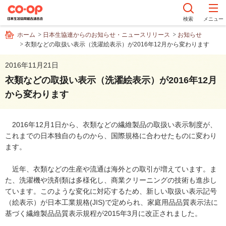
ペ
ー
検索
メニュー
ジ
ホーム
日本生協連からのお知らせ・ニュースリリース
お知らせ
内
衣類などの取扱い表示（洗濯絵表示）が2016年12月から変わります
を
移
2016年11月21日
動
衣類などの取扱い表示（洗濯絵表示）が2016年12月
す
から変わります
る
た
め
2016年12月1日から、衣類などの繊維製品の取扱い表示制度が、
の
これまでの日本独自のものから、国際規格に合わせたものに変わり
リ
ます。
ン
ク
近年、衣類などの生産や流通は海外との取引が増えています。ま
で
た、洗濯機や洗剤類は多様化し、商業クリーニングの技術も進歩し
す
ています。このような変化に対応するため、新しい取扱い表示記号
サ
（絵表示）が日本工業規格(JIS)で定められ、家庭用品品質表示法に
イ
基づく繊維製品品質表示規程が2015年3月に改正されました。
ト