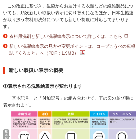
内
この改正に基づき、生協からお届けする衣類などの繊維製品につ
主
いても、順次新しい取扱い表示に切り替えになるほか、日本生協連
要
が取り扱う衣料用洗剤についても新しい制度に対応してまいりま
メ
す。
ニ
ュ
衣料用洗剤と新しい洗濯絵表示について詳しくは、こちら
ー
新しい洗濯絵表示の見方や変更ポイントは、コープこうべの広報
へ
誌『くろまと』へ（PDF：1.9MB）
移
動
し
新しい取扱い表示の概要
ま
す
①表示される洗濯絵表示が変わります
本
文
「基本記号」と「付加記号」の組み合わせで、下の図の並び順に
へ
表示されます。
移
動
し
ま
す