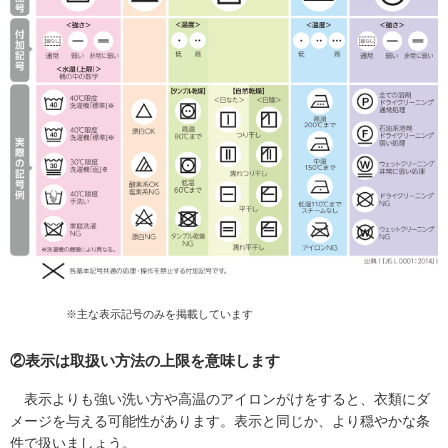
フ
ッ
タ
ー
情
報
へ
移
動
し
ま
す
※主な表示記号のみを掲載しています
②表示は取扱い方法の上限を意味します
表示よりも強い洗い方や高温のアイロンがけをすると、衣類にダ
メージを与える可能性があります。表示と同じか、より穏やかな条
件で扱いましょう。