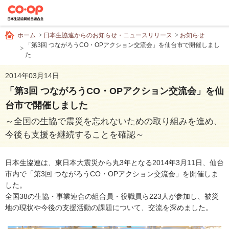
ペ
ー
ジ
ホーム
日本生協連からのお知らせ・ニュースリリース
お知らせ
内
「第3回 つながろうCO・OPアクション交流会」を仙台市で開催しまし
を
た
移
動
2014年03月14日
す
「第3回 つながろうCO・OPアクション交流会」を仙
る
台市で開催しました
た
め
～全国の生協で震災を忘れないための取り組みを進め、
の
今後も支援を継続することを確認～
リ
ン
日本生協連は、東日本大震災から丸3年となる2014年3月11日、仙台
ク
市内で「第3回 つながろうCO・OPアクション交流会」を開催しま
で
した。
す
全国38の生協・事業連合の組合員・役職員ら223人が参加し、被災
サ
地の現状や今後の支援活動の課題について、交流を深めました。
イ
ト