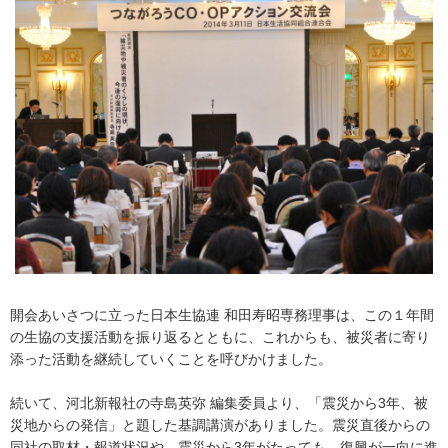
内
主
要
メ
ニ
ュ
ー
へ
移
動
し
ま
す
本
文
開会あいさつに立った日本生協連 和田寿昭専務理事は、この１年間
へ
の生協の支援活動を振り返るとともに、これからも、被災者に寄り
移
添った活動を継続していくことを呼びかけました。
動
し
続いて、河北新報社の寺島英弥 編集委員より、「震災から3年、被
ま
災地からの発信」と題した基調講演がありました。震災直後からの
す
同社の取材・報道状況や、震災から3年がたっても、復興が一向に進