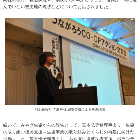
フ
んでいない被災地の現状などについてお話されました。
ッ
タ
ー
情
報
へ
移
動
し
ま
す
河北新報社 寺島英弥 編集委員による基調講演
続いて、みやぎ生協からの報告として、宮本弘専務理事より「生協
の取り組む復興支援～生協事業の取り組みとくらしの再建に向けた
活動～」と、荒木優子理事より「みやぎ生協被災者支援 ボランテ