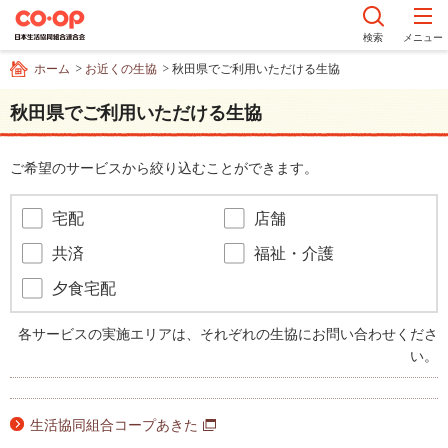
ペ
ー
検索
メニュー
ジ
ホーム
お近くの生協
秋田県でご利用いただける生協
内
を
秋田県でご利用いただける生協
移
動
す
ご希望のサービスから絞り込むことができます。
る
た
宅配
店舗
め
の
共済
福祉・介護
リ
夕食宅配
ン
ク
各サービスの実施エリアは、それぞれの生協にお問い合わせくださ
で
い。
す
サ
イ
生活協同組合コープあきた
ト