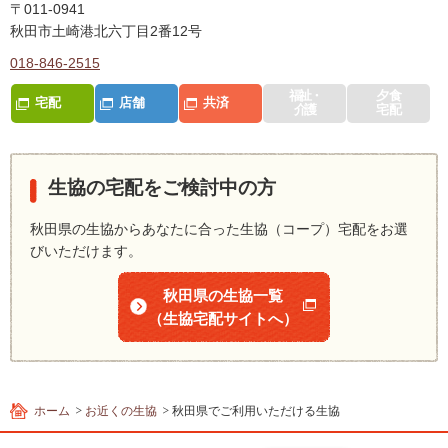
内
〒011-0941
主
秋田市土崎港北六丁目2番12号
要
018-846-2515
メ
ニ
福祉・
夕食
宅配
店舗
共済
介護
宅配
ュ
ー
へ
移
生協の宅配をご検討中の方
動
し
秋田県の生協からあなたに合った生協（コープ）宅配をお選
ま
びいただけます。
す
本
秋田県の生協一覧
文
（生協宅配サイトへ）
へ
移
動
し
ホーム
お近くの生協
秋田県でご利用いただける生協
ま
す